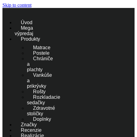
Skip to content
Úvod
Mega
výpredaj
Produkty
Matrace
Postele
Chrániče
a
plachty
Vankúše
a
prikrývky
Rošty
Rozkladacie
sedačky
Zdravotné
stoličky
Doplnky
Značky
Recenzie
Realizácie