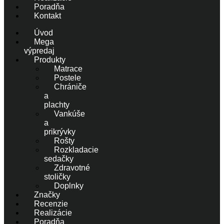
Poradňa
Kontakt
Úvod
Mega
výpredaj
Produkty
Matrace
Postele
Chrániče
a
plachty
Vankúše
a
prikrývky
Rošty
Rozkladacie
sedačky
Zdravotné
stoličky
Doplnky
Značky
Recenzie
Realizácie
Poradňa