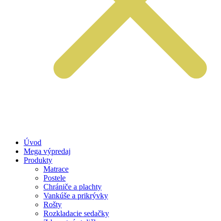
Úvod
Mega výpredaj
Produkty
Matrace
Postele
Chrániče a plachty
Vankúše a prikrývky
Rošty
Rozkladacie sedačky