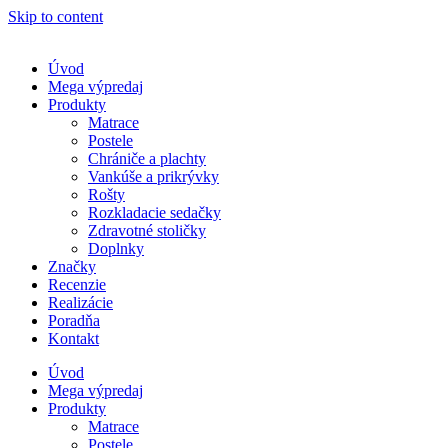
Skip to content
Úvod
Mega výpredaj
Produkty
Matrace
Postele
Chrániče a plachty
Vankúše a prikrývky
Rošty
Rozkladacie sedačky
Zdravotné stoličky
Doplnky
Značky
Recenzie
Realizácie
Poradňa
Kontakt
Úvod
Mega výpredaj
Produkty
Matrace
Postele