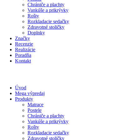
Chrániče a plachty
Vankúše a prikrývky
Rošty
Rozkladacie sedačky
Zdravotné stoličky
Doplnky
Značky
Recenzie
Realizácie
Poradňa
Kontakt
Úvod
Mega výpredaj
Produkty
Matrace
Postele
Chrániče a plachty
Vankúše a prikrývky
Rošty
Rozkladacie sedačky
Zdravotné stoličky