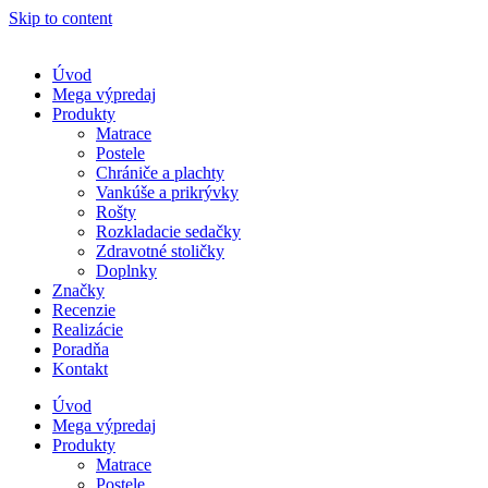
Skip to content
Úvod
Mega výpredaj
Produkty
Matrace
Postele
Chrániče a plachty
Vankúše a prikrývky
Rošty
Rozkladacie sedačky
Zdravotné stoličky
Doplnky
Značky
Recenzie
Realizácie
Poradňa
Kontakt
Úvod
Mega výpredaj
Produkty
Matrace
Postele