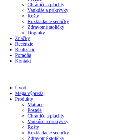
Chrániče a plachty
Vankúše a prikrývky
Rošty
Rozkladacie sedačky
Zdravotné stoličky
Doplnky
Značky
Recenzie
Realizácie
Poradňa
Kontakt
Úvod
Mega výpredaj
Produkty
Matrace
Postele
Chrániče a plachty
Vankúše a prikrývky
Rošty
Rozkladacie sedačky
Zdravotné stoličky