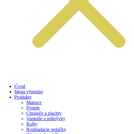
Úvod
Mega výpredaj
Produkty
Matrace
Postele
Chrániče a plachty
Vankúše a prikrývky
Rošty
Rozkladacie sedačky