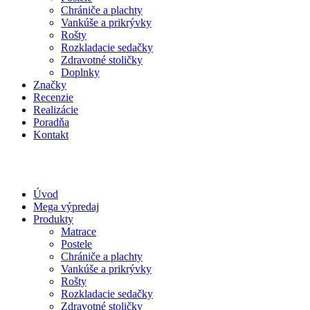
Chrániče a plachty
Vankúše a prikrývky
Rošty
Rozkladacie sedačky
Zdravotné stoličky
Doplnky
Značky
Recenzie
Realizácie
Poradňa
Kontakt
Úvod
Mega výpredaj
Produkty
Matrace
Postele
Chrániče a plachty
Vankúše a prikrývky
Rošty
Rozkladacie sedačky
Zdravotné stoličky