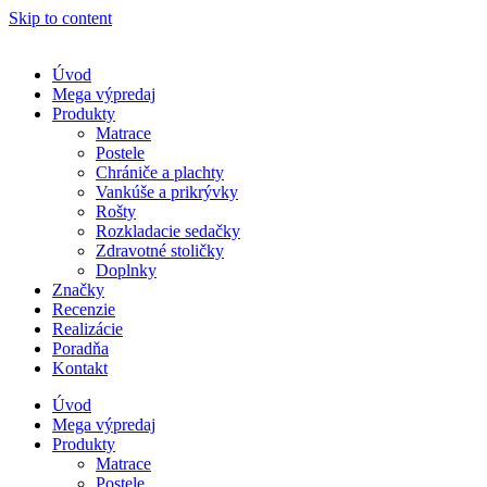
Skip to content
Úvod
Mega výpredaj
Produkty
Matrace
Postele
Chrániče a plachty
Vankúše a prikrývky
Rošty
Rozkladacie sedačky
Zdravotné stoličky
Doplnky
Značky
Recenzie
Realizácie
Poradňa
Kontakt
Úvod
Mega výpredaj
Produkty
Matrace
Postele