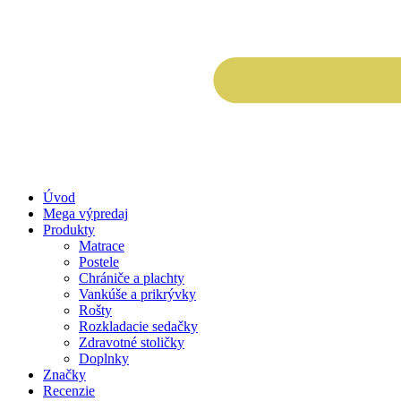
Úvod
Mega výpredaj
Produkty
Matrace
Postele
Chrániče a plachty
Vankúše a prikrývky
Rošty
Rozkladacie sedačky
Zdravotné stoličky
Doplnky
Značky
Recenzie