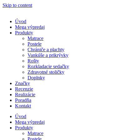
Skip to content
Úvod
Mega výpredaj
Produkty
Matrace
Postele
Chrániče a plachty
Vankúše a prikrývky
Rošty
Rozkladacie sedačky
Zdravotné stoličky
Doplnky
Značky
Recenzie
Realizácie
Poradňa
Kontakt
Úvod
Mega výpredaj
Produkty
Matrace
Postele