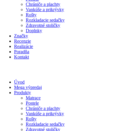
Chrániče a plachty
Vankúše a prikrývky
Rošty
Rozkladacie sedačky
Zdravotné stoličky
Doplnky
Značky
Recenzie
Realizácie
Poradňa
Kontakt
Úvod
Mega výpredaj
Produkty
Matrace
Postele
Chrániče a plachty
Vankúše a prikrývky
Rošty
Rozkladacie sedačky
Zdravotné stoličky