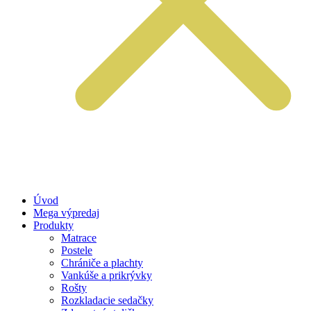
Úvod
Mega výpredaj
Produkty
Matrace
Postele
Chrániče a plachty
Vankúše a prikrývky
Rošty
Rozkladacie sedačky