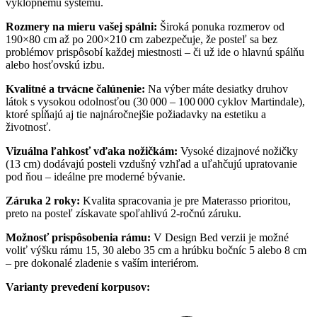
výklopnému systému.
Rozmery na mieru vašej spálni:
Široká ponuka rozmerov od
190×80 cm až po 200×210 cm zabezpečuje, že posteľ sa bez
problémov prispôsobí každej miestnosti – či už ide o hlavnú spálňu
alebo hosťovskú izbu.
Kvalitné a trvácne čalúnenie:
Na výber máte desiatky druhov
látok s vysokou odolnosťou (30 000 – 100 000 cyklov Martindale),
ktoré spĺňajú aj tie najnáročnejšie požiadavky na estetiku a
životnosť.
Vizuálna ľahkosť vďaka nožičkám:
Vysoké dizajnové nožičky
(13 cm) dodávajú posteli vzdušný vzhľad a uľahčujú upratovanie
pod ňou – ideálne pre moderné bývanie.
Záruka 2 roky:
Kvalita spracovania je pre Materasso prioritou,
preto na posteľ získavate spoľahlivú 2-ročnú záruku.
Možnosť prispôsobenia rámu:
V Design Bed verzii je možné
voliť výšku rámu 15, 30 alebo 35 cm a hrúbku bočníc 5 alebo 8 cm
– pre dokonalé zladenie s vaším interiérom.
Varianty prevedení korpusov: