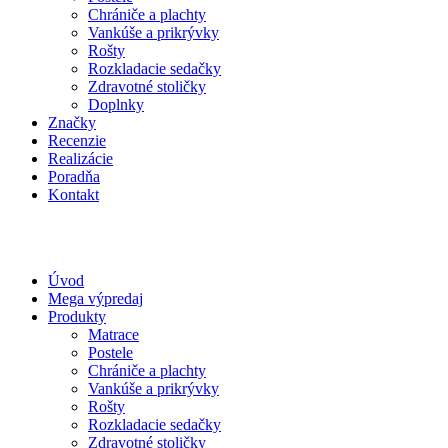
Chrániče a plachty
Vankúše a prikrývky
Rošty
Rozkladacie sedačky
Zdravotné stoličky
Doplnky
Značky
Recenzie
Realizácie
Poradňa
Kontakt
Úvod
Mega výpredaj
Produkty
Matrace
Postele
Chrániče a plachty
Vankúše a prikrývky
Rošty
Rozkladacie sedačky
Zdravotné stoličky