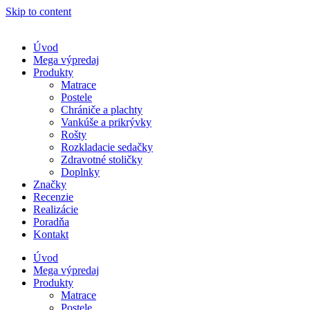
Skip to content
Úvod
Mega výpredaj
Produkty
Matrace
Postele
Chrániče a plachty
Vankúše a prikrývky
Rošty
Rozkladacie sedačky
Zdravotné stoličky
Doplnky
Značky
Recenzie
Realizácie
Poradňa
Kontakt
Úvod
Mega výpredaj
Produkty
Matrace
Postele