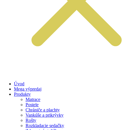
Úvod
Mega výpredaj
Produkty
Matrace
Postele
Chrániče a plachty
Vankúše a prikrývky
Rošty
Rozkladacie sedačky