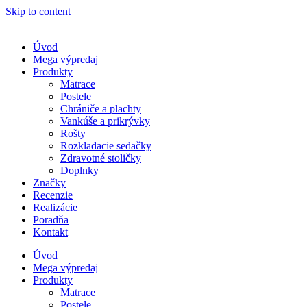
Skip to content
Úvod
Mega výpredaj
Produkty
Matrace
Postele
Chrániče a plachty
Vankúše a prikrývky
Rošty
Rozkladacie sedačky
Zdravotné stoličky
Doplnky
Značky
Recenzie
Realizácie
Poradňa
Kontakt
Úvod
Mega výpredaj
Produkty
Matrace
Postele