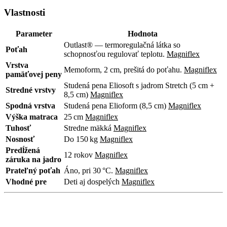
Vlastnosti
Parameter
Hodnota
Outlast® — termoregulačná látka so
Poťah
schopnosťou regulovať teplotu.
Magniflex
Vrstva
Memoform, 2 cm, prešitá do poťahu.
Magniflex
pamäťovej peny
Studená pena Eliosoft s jadrom Stretch (5 cm +
Stredné vrstvy
8,5 cm)
Magniflex
Spodná vrstva
Studená pena Elioform (8,5 cm)
Magniflex
Výška matraca
25 cm
Magniflex
Tuhosť
Stredne mäkká
Magniflex
Nosnosť
Do 150 kg
Magniflex
Predĺžená
12 rokov
Magniflex
záruka na jadro
Prateľný poťah
Áno, pri 30 °C.
Magniflex
Vhodné pre
Deti aj dospelých
Magniflex