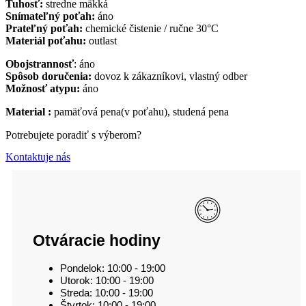
Tuhosť:
stredne mäkká
Snímateľný poťah:
áno
Prateľný poťah:
chemické čistenie / ručne 30°C
Materiál poťahu:
outlast
Obojstrannosť
: áno
Spôsob doručenia:
dovoz k zákazníkovi, vlastný odber
Možnosť atypu:
áno
Material :
pamäťová pena(v poťahu), studená pena
Potrebujete poradiť s výberom?
Kontaktuje nás
Otváracie hodiny
Pondelok: 10:00 - 19:00
Utorok: 10:00 - 19:00
Streda: 10:00 - 19:00
Štvrtok: 10:00 - 19:00