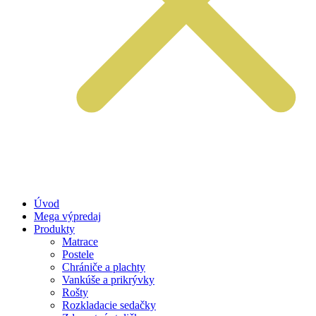
Úvod
Mega výpredaj
Produkty
Matrace
Postele
Chrániče a plachty
Vankúše a prikrývky
Rošty
Rozkladacie sedačky