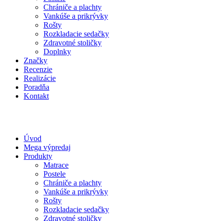
Chrániče a plachty
Vankúše a prikrývky
Rošty
Rozkladacie sedačky
Zdravotné stoličky
Doplnky
Značky
Recenzie
Realizácie
Poradňa
Kontakt
Úvod
Mega výpredaj
Produkty
Matrace
Postele
Chrániče a plachty
Vankúše a prikrývky
Rošty
Rozkladacie sedačky
Zdravotné stoličky