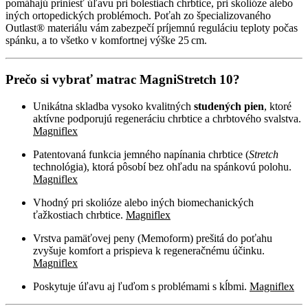
pomáhajú priniesť úľavu pri bolestiach chrbtice, pri skolióze alebo
iných ortopedických problémoch. Poťah zo špecializovaného
Outlast® materiálu vám zabezpečí príjemnú reguláciu teploty počas
spánku, a to všetko v komfortnej výške 25 cm.
Prečo si vybrať matrac MagniStretch 10?
Unikátna skladba vysoko kvalitných
studených pien
, ktoré
aktívne podporujú regeneráciu chrbtice a chrbtového svalstva.
Magniflex
Patentovaná funkcia jemného napínania chrbtice (
Stretch
technológia), ktorá pôsobí bez ohľadu na spánkovú polohu.
Magniflex
Vhodný pri skolióze alebo iných biomechanických
ťažkostiach chrbtice.
Magniflex
Vrstva pamäťovej peny (Memoform) prešitá do poťahu
zvyšuje komfort a prispieva k regeneračnému účinku.
Magniflex
Poskytuje úľavu aj ľuďom s problémami s kĺbmi.
Magniflex