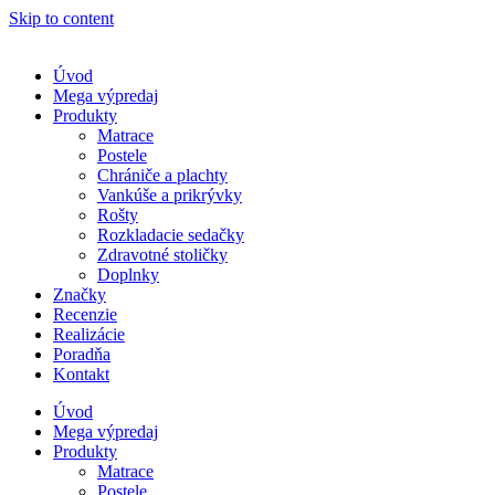
Skip to content
Úvod
Mega výpredaj
Produkty
Matrace
Postele
Chrániče a plachty
Vankúše a prikrývky
Rošty
Rozkladacie sedačky
Zdravotné stoličky
Doplnky
Značky
Recenzie
Realizácie
Poradňa
Kontakt
Úvod
Mega výpredaj
Produkty
Matrace
Postele