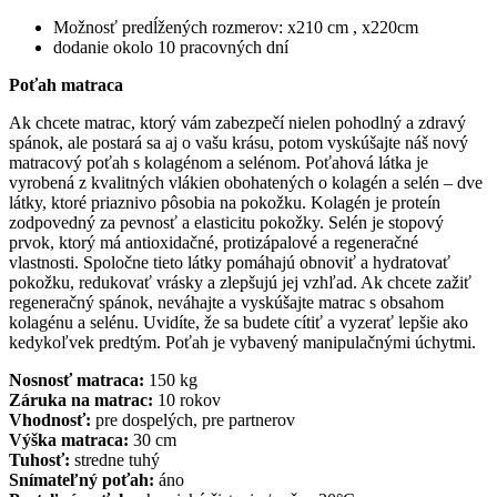
Možnosť predĺžených rozmerov: x210 cm , x220cm
dodanie okolo 10 pracovných dní
Poťah matraca
Ak chcete matrac, ktorý vám zabezpečí nielen pohodlný a zdravý
spánok, ale postará sa aj o vašu krásu, potom vyskúšajte náš nový
matracový poťah s kolagénom a selénom. Poťahová látka je
vyrobená z kvalitných vlákien obohatených o kolagén a selén – dve
látky, ktoré priaznivo pôsobia na pokožku. Kolagén je proteín
zodpovedný za pevnosť a elasticitu pokožky. Selén je stopový
prvok, ktorý má antioxidačné, protizápalové a regeneračné
vlastnosti. Spoločne tieto látky pomáhajú obnoviť a hydratovať
pokožku, redukovať vrásky a zlepšujú jej vzhľad. Ak chcete zažiť
regeneračný spánok, neváhajte a vyskúšajte matrac s obsahom
kolagénu a selénu. Uvidíte, že sa budete cítiť a vyzerať lepšie ako
kedykoľvek predtým. Poťah je vybavený manipulačnými úchytmi.
Nosnosť matraca:
150 kg
Záruka na matrac:
10 rokov
Vhodnosť:
pre dospelých, pre partnerov
Výška matraca:
30 cm
Tuhosť:
stredne tuhý
Snímateľný poťah:
áno