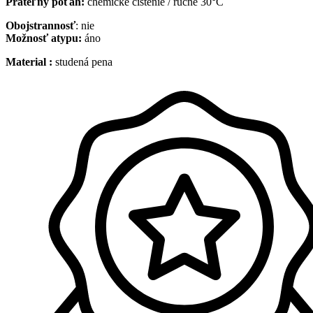
Prateľný poťah:
chemické čistenie / ručne 30°C
Obojstrannosť
: nie
Možnosť atypu:
áno
Material :
studená pena