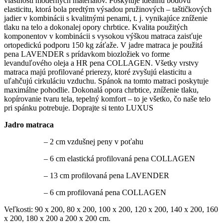
vlastnosti moderných materiálov. Poskytuje ideálnu bodovú
elasticitu, ktorá bola predtým výsadou pružinových – taštičkových
jadier v kombinácii s kvalitnými penami, t. j. vynikajúce zníženie
tlaku na telo a dokonalej opory chrbtice. Kvalita použitých
komponentov v kombinácii s vysokou výškou matraca zaisťuje
ortopedickú podporu 150 kg záťaže. V jadre matraca je použitá
pena LAVENDER s prídavkom biozložiek vo forme
levanduľového oleja a HR pena COLLAGEN. Všetky vrstvy
matraca majú profilované prierezy, ktoré zvyšujú elasticitu a
uľahčujú cirkuláciu vzduchu. Spánok na tomto matraci poskytuje
maximálne pohodlie. Dokonalá opora chrbtice, zníženie tlaku,
kopírovanie tvaru tela, tepelný komfort – to je všetko, čo naše telo
pri spánku potrebuje. Doprajte si tento LUXUS
Jadro matraca
– 2 cm vzdušnej peny v poťahu
– 6 cm elastická profilovaná pena COLLAGEN
– 13 cm profilovaná pena LAVENDER
– 6 cm profilovaná pena COLLAGEN
Veľkosti: 90 x 200, 80 x 200, 100 x 200, 120 x 200, 140 x 200, 160
x 200, 180 x 200 a 200 x 200 cm.