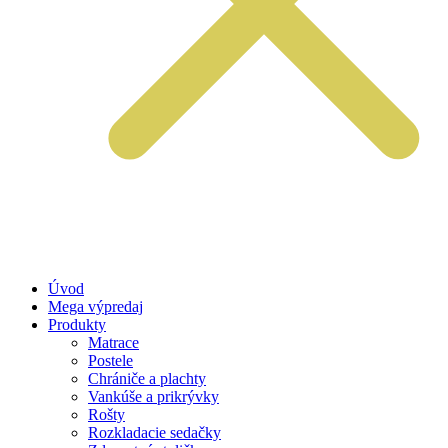
Úvod
Mega výpredaj
Produkty
Matrace
Postele
Chrániče a plachty
Vankúše a prikrývky
Rošty
Rozkladacie sedačky