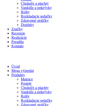
Chrániče a plachty
Vankúše a prikrývky
Rošty
Rozkladacie sedačky
Zdravotné stoličky
Doplnky
Značky
Recenzie
Realizácie
Poradňa
Kontakt
Úvod
Mega výpredaj
Produkty
Matrace
Postele
Chrániče a plachty
Vankúše a prikrývky
Rošty
Rozkladacie sedačky
Zdravotné stoličky